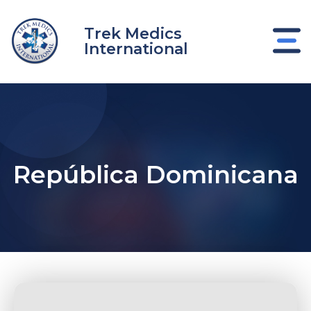
Ir
al
Trek Medics
contenido
International
República Dominicana
nar
nar
nar