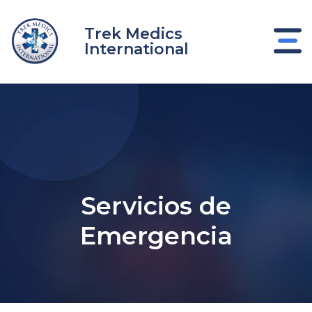
Ir
al
Trek Medics
contenido
International
Servicios de
nar
Emergencia
nar
nar