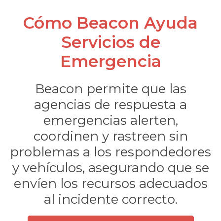
Cómo Beacon Ayuda
Servicios de
Emergencia
Beacon permite que las
rnar
agencias de respuesta a
emergencias alerten,
ú
rnar
coordinen y rastreen sin
ú
rnar
problemas a los respondedores
y vehículos, asegurando que se
ú
envíen los recursos adecuados
al incidente correcto.