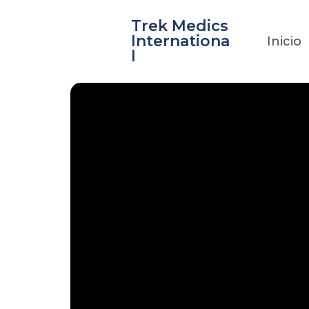
Ir
Trek Medics
al
Internationa
Inicio
contenido
l