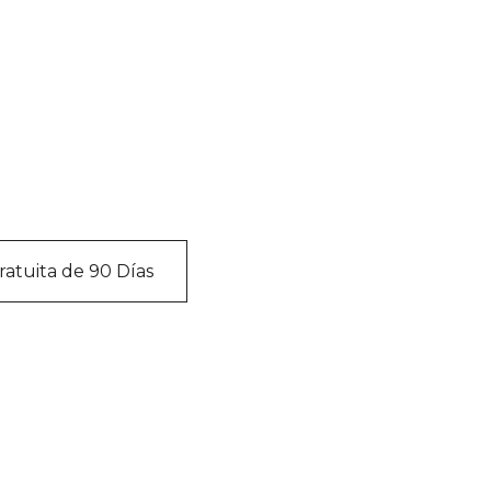
s miles de respondedores que utilizan
Beacon en todo el mundo.
atuita de 90 Días