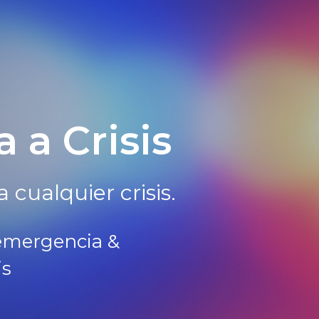
 a Crisis
cualquier crisis.
 emergencia &
is