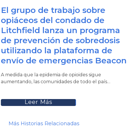
también estarían respondiendo podría
After Naloxone-Reversed Opioid Overdose.
programa
El grupo de trabajo sobre
ayudar a mitigar esos temores.
Prehosp Emerg Care
. 2011;15(3):320-4.
opiáceos del condado de
Litchfield lanza un programa
de prevención de sobredosis
utilizando la plataforma de
envío de emergencias Beacon
A medida que la epidemia de opioides sigue
aumentando, las comunidades de todo el país…
Leer Más
Más Historias Relacionadas