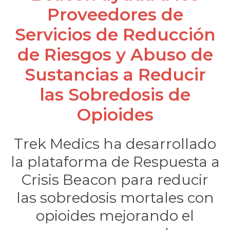
Proveedores de
Servicios de Reducción
de Riesgos y Abuso de
Sustancias a Reducir
las Sobredosis de
rnar
Opioides
ú
rnar
Trek Medics ha desarrollado
ú
rnar
la plataforma de Respuesta a
Crisis Beacon para reducir
ú
las sobredosis mortales con
opioides mejorando el