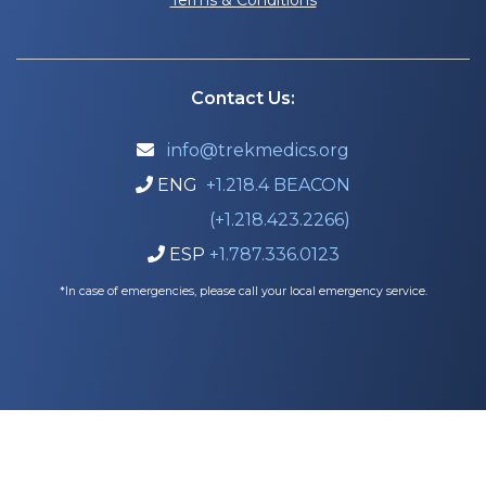
Contact Us:
info@trekmedics.org

ENG
+1.218.4 BEACON

(+1.218.423.2266)
ESP
+1.787.336.0123

*In case of emergencies, please call your local emergency service.