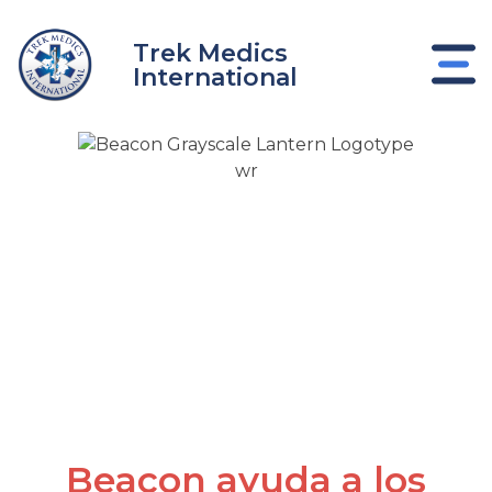
Ir
al
Trek Medics
contenido
International
Sobredosis de
Opioides
nar
nar
nar
Beacon ayuda a los