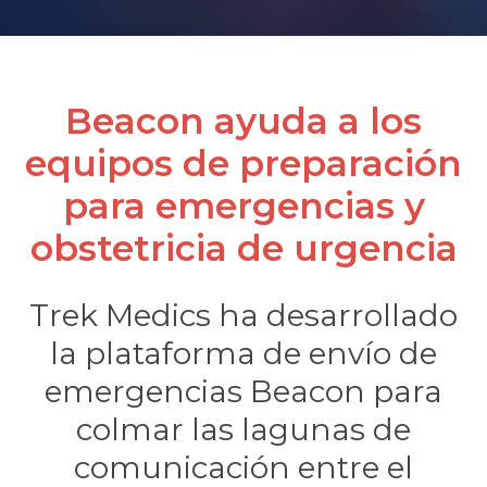
Beacon ayuda a los
equipos de preparación
para emergencias y
rnar
obstetricia de urgencia
ú
rnar
Trek Medics ha desarrollado
ú
rnar
la plataforma de envío de
ú
emergencias Beacon para
colmar las lagunas de
comunicación entre el