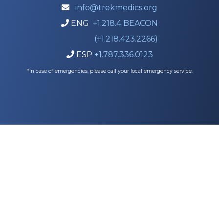
info@trekmedics.org

ENG
+1.218.4 BEACON

(+1.218.423.2266)
ESP
+1.787.336.0123

*In case of emergencies, please call your local emergency service.