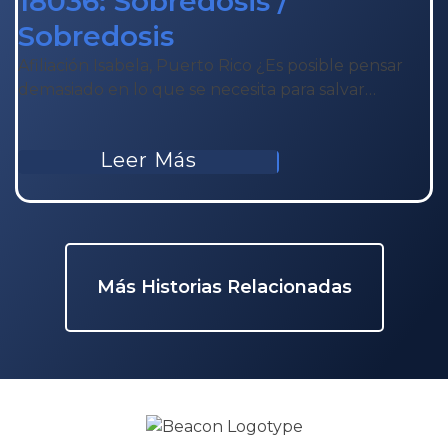
18036: Sobredosis /
Sobredosis
Afiliación Isabela, Puerto Rico ¿Es posible pensar
demasiado en lo que se necesita para salvar…
Leer Más
Más Historias Relacionadas