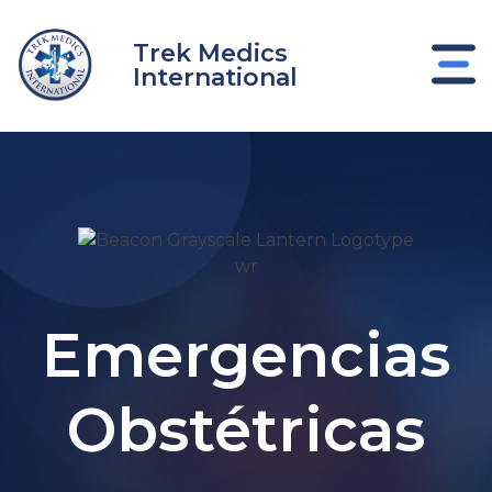
Ir
al
Trek Medics
contenido
International
Emergencias
nar
nar
Obstétricas
nar