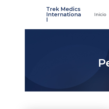
Ir
Trek Medics
al
Internationa
Inicio
contenido
l
P