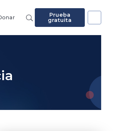
Prueba
Donar
gratuita
ia