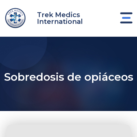
Ir
al
Trek Medics
contenido
International
Sobredosis de opiáceos
nar
nar
nar