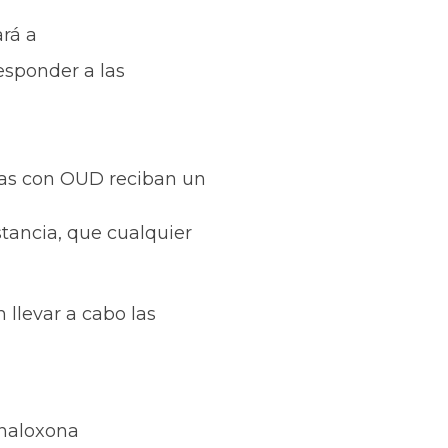
ará a
sponder a las
nas con OUD reciban un
stancia, que cualquier
 llevar a cabo las
 naloxona