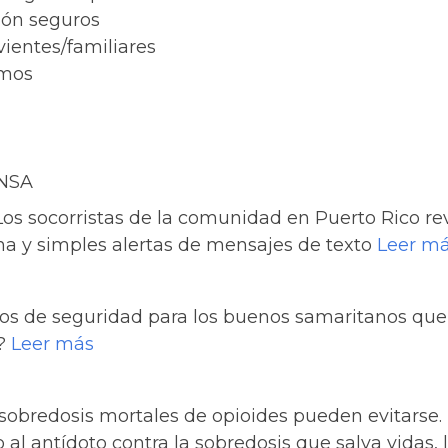
ión seguros
ientes/familiares
imos
NSA
Los socorristas de la comunidad en Puerto Rico rev
na y simples alertas de mensajes de texto
Leer m
gos de seguridad para los buenos samaritanos que
s?
Leer más
obredosis mortales de opioides pueden evitarse. 
o al antídoto contra la sobredosis que salva vidas,