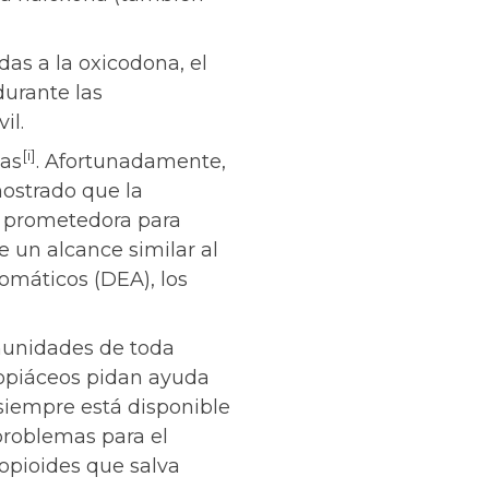
as a la oxicodona, el
durante las
il.
[i]
das
. Afortunadamente,
mostrado que la
y prometedora para
 un alcance similar al
omáticos (DEA), los
munidades de toda
 opiáceos pidan ayuda
 siempre está disponible
problemas para el
opioides que salva