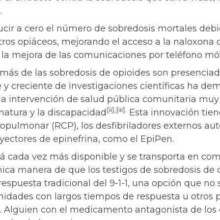
.
ucir a cero el número de sobredosis mortales debid
otros opiáceos, mejorando el acceso a la naloxona 
a mejora de las comunicaciones por teléfono móv
 más de las sobredosis de opioides son presencia
y creciente de investigaciones científicas ha de
a intervención de salud pública comunitaria mu
[ii],[iii].
matura y la discapacidad
Esta innovación tiene
opulmonar (RCP), los desfibriladores externos aut
nyectores de epinefrina, como el EpiPen.
á cada vez más disponible y se transporta en co
nica manera de que los testigos de sobredosis de
 respuesta tradicional del 9-1-1, una opción que no
nidades con largos tiempos de respuesta u otros 
 Alguien con el medicamento antagonista de los 