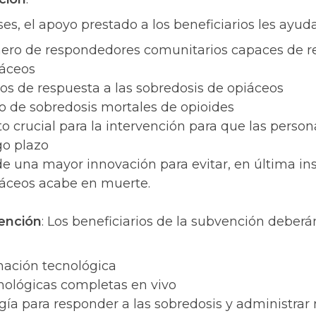
es, el apoyo prestado a los beneficiarios les ayud
ro de respondedores comunitarios capaces de re
iáceos
os de respuesta a las sobredosis de opiáceos
o de sobredosis mortales de opioides
 crucial para la intervención para que las perso
go plazo
de una mayor innovación para evitar, en última in
iáceos acabe en muerte.
vención
: Los beneficiarios de la subvención deberán
mación tecnológica
nológicas completas en vivo
logía para responder a las sobredosis y administrar