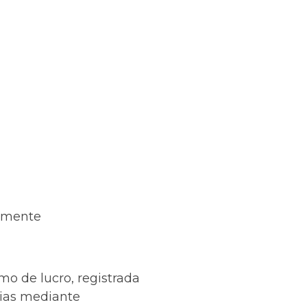
almente
o de lucro, registrada
cias mediante