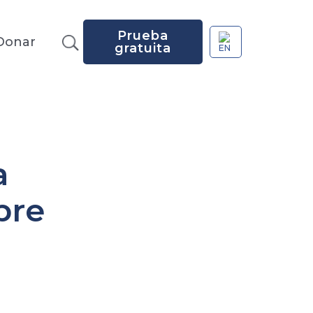
Prueba
Donar
gratuita
a
bre