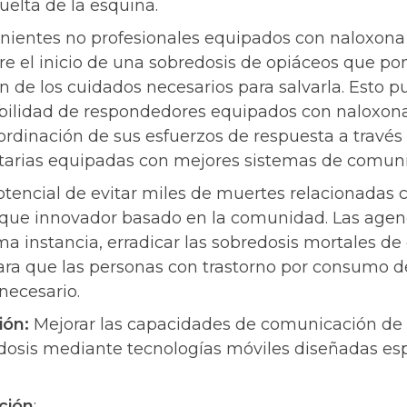
uelta de la esquina.
inientes no profesionales equipados con naloxona
re el inicio de una sobredosis de opiáceos que pon
ón de los cuidados necesarios para salvarla. Esto p
ilidad de respondedores equipados con naloxona 
oordinación de sus esfuerzos de respuesta a través
arias equipadas con mejores sistemas de comuni
otencial de evitar miles de muertes relacionadas 
oque innovador basado en la comunidad. Las agen
ima instancia, erradicar las sobredosis mortales de
 para que las personas con trastorno por consumo
 necesario.
ión:
Mejorar las capacidades de comunicación de 
edosis mediante tecnologías móviles diseñadas es
ción
: