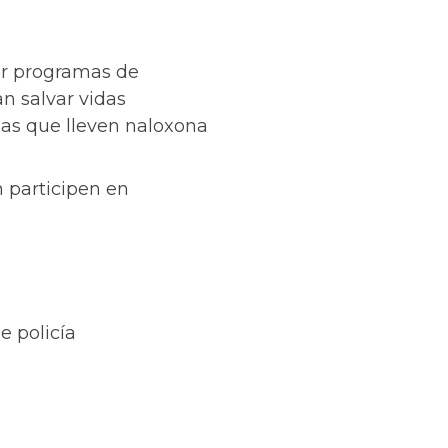
ar programas de
n salvar vidas
nas que lleven naloxona
n participen en
 policía