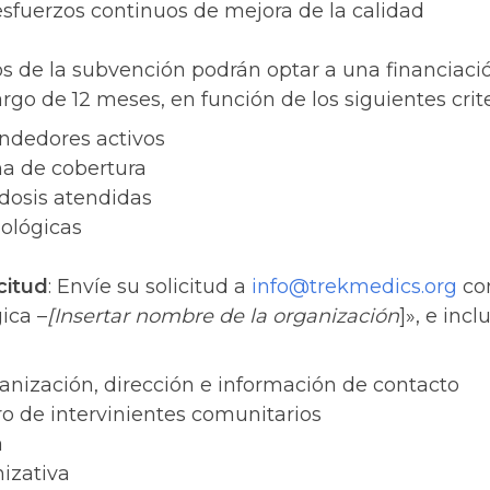
 esfuerzos continuos de mejora de la calidad
ios de la subvención podrán optar a una financiac
largo de 12 meses, en función de los siguientes crite
ndedores activos
a de cobertura
osis atendidas
ológicas
citud
: Envíe su solicitud a
info@trekmedics.org
con
ica –
[Insertar nombre de la organización
]», e incl
nización, dirección e información de contacto
o de intervinientes comunitarios
a
izativa