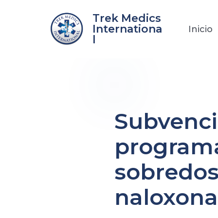
Ir
Trek Medics
al
Internationa
Inicio
contenido
l
Subvenci
programa
sobredosi
naloxona