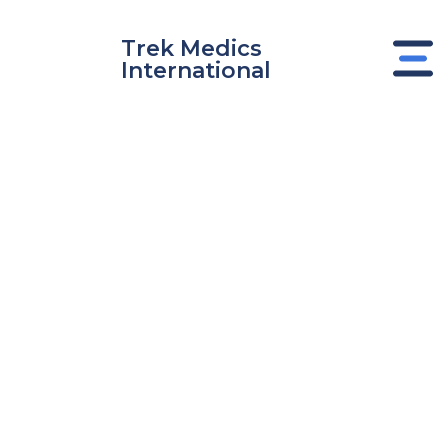
Ir
al
Trek Medics
contenido
International
nar
nar
nar