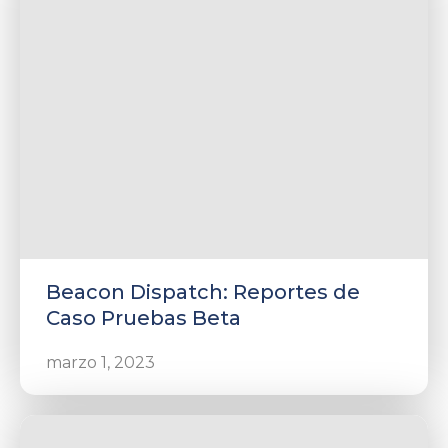
rnar
ú
rnar
Beacon Dispatch: Reportes de
ú
rnar
Caso Pruebas Beta
ú
marzo 1, 2023