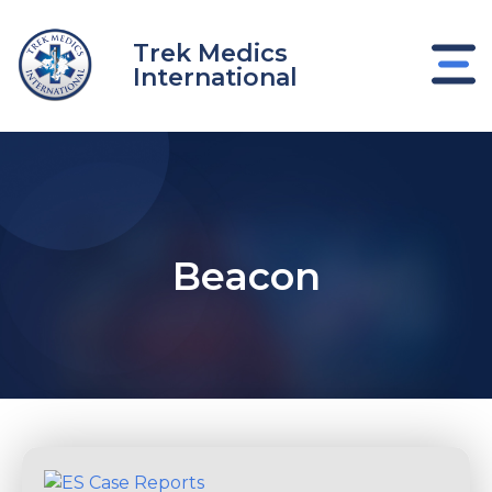
Ir
al
Trek Medics
contenido
International
Beacon
nar
nar
nar