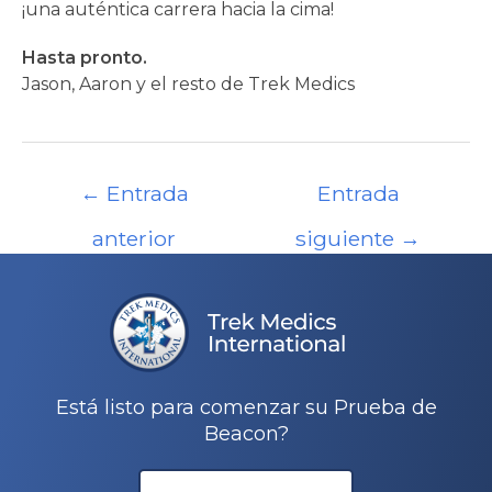
¡una auténtica carrera hacia la cima!
Hasta pronto.
Jason, Aaron y el resto de Trek Medics
Navegación
←
Entrada
Entrada
de
entradas
anterior
siguiente
→
Está listo para comenzar su Prueba de
Beacon?