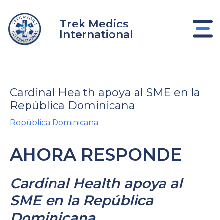
Ir
al
Trek Medics
contenido
International
Cardinal Health apoya al SME en la
República Dominicana
República Dominicana
AHORA RESPONDE
nar
nar
Cardinal Health apoya al
SME en la República
nar
Dominicana