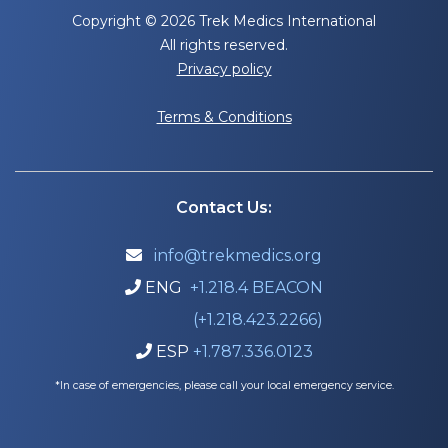
Copyright © 2026 Trek Medics International
All rights reserved.
Privacy policy
Terms & Conditions
Contact Us:
info@trekmedics.org

ENG
+1.218.4 BEACON

(+1.218.423.2266)
ESP
+1.787.336.0123

*In case of emergencies, please call your local emergency service.