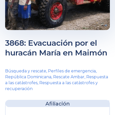
3868: Evacuación por el
rnar
huracán María en Maimón
ú
rnar
Búsqueda y rescate
,
Perfiles de emergencia
,
ú
rnar
República Dominicana
,
Rescate Ambar
,
Respuesta
a las catástrofes
,
Respuesta a las catástrofes y
ú
recuperación
Afiliación