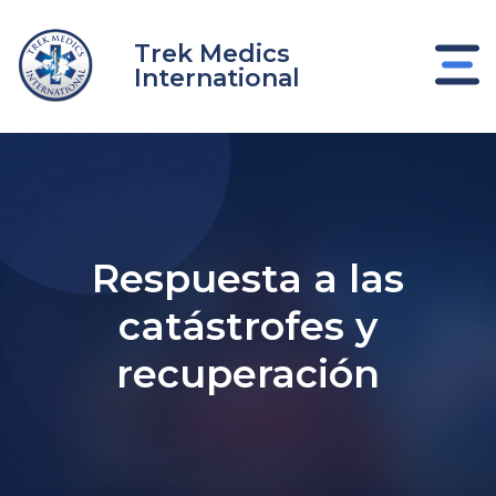
Ir
al
Trek Medics
contenido
International
Respuesta a las
catástrofes y
nar
recuperación
nar
nar