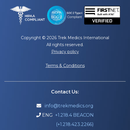
Copyright © 2026 Trek Medics International
All rights reserved.
Privacy policy
Terms & Conditions
Contact Us:
info@trekmedics.org

ENG
+1.218.4 BEACON

(+1.218.423.2266)