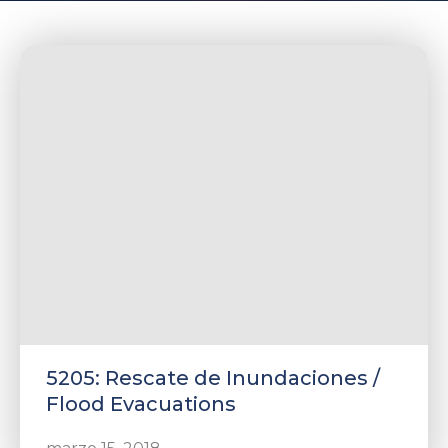
rnar
ú
rnar
ú
rnar
ú
5205: Rescate de Inundaciones /
Flood Evacuations