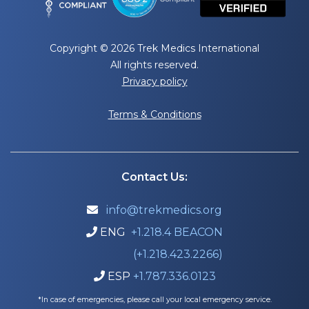
Copyright © 2026 Trek Medics International
All rights reserved.
Privacy policy
Terms & Conditions
Contact Us:
info@trekmedics.org

ENG
+1.218.4 BEACON

(+1.218.423.2266)
ESP
+1.787.336.0123

*In case of emergencies, please call your local emergency service.