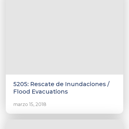
rnar
ú
rnar
5205: Rescate de Inundaciones /
ú
rnar
Flood Evacuations
ú
marzo 15, 2018