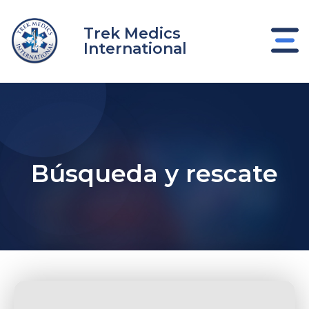
Ir
al
Trek Medics
contenido
International
Búsqueda y rescate
nar
nar
nar