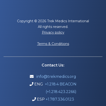
Copyright © 2026 Trek Medics International
All rights reserved.
Privacy policy
Terms & Conditions
Contact Us:
info@trekmedics.org

ENG
+1.218.4 BEACON

(+1.218.423.2266)
ESP
+1.787.336.0123
