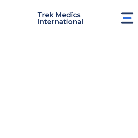
Ir
al
Trek Medics
contenido
International
nar
nar
nar