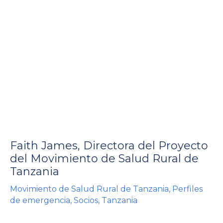
rnar
ú
rnar
Faith James, Directora del Proyecto
ú
rnar
del Movimiento de Salud Rural de
Tanzania
ú
Movimiento de Salud Rural de Tanzania
,
Perfiles
de emergencia
,
Socios
,
Tanzania