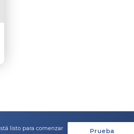
stá listo para comenzar
Prueba