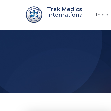
Ir
Trek Medics
al
Internationa
Inicio
contenido
l