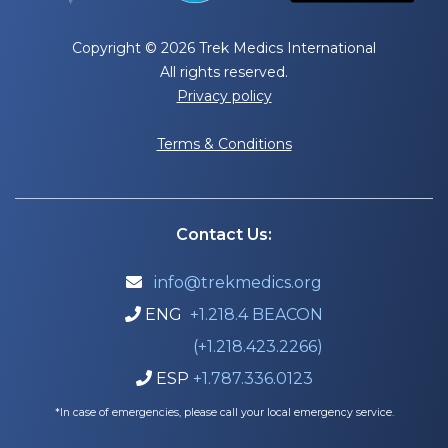
Copyright © 2026 Trek Medics International
All rights reserved.
Privacy policy
Terms & Conditions
Contact Us:
info@trekmedics.org

ENG
+1.218.4 BEACON

(+1.218.423.2266)
ESP
+1.787.336.0123

*In case of emergencies, please call your local emergency service.