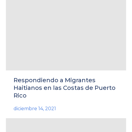
rnar
ú
rnar
Respondiendo a Migrantes
ú
rnar
Haitianos en las Costas de Puerto
Rico
ú
diciembre 14, 2021