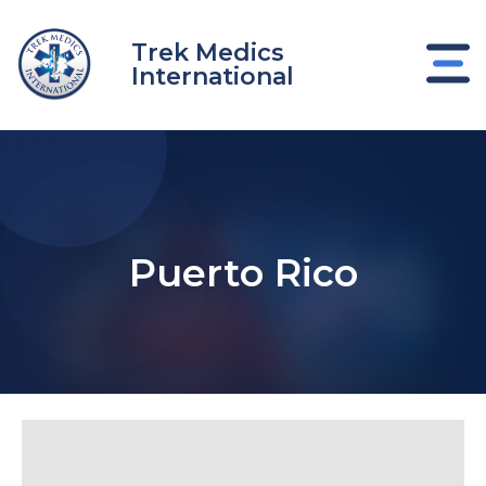
Ir
al
Trek Medics
contenido
International
Puerto Rico
nar
nar
nar