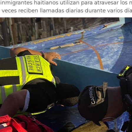
inmigrantes haitianos utilizan para atravesar lo
 veces reciben llamadas diarias durante varios día