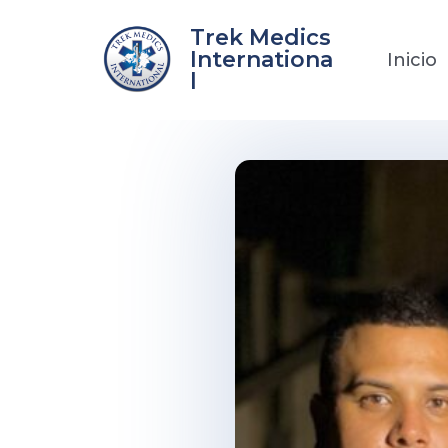
Ir
Trek Medics
al
Internationa
Inicio
contenido
l