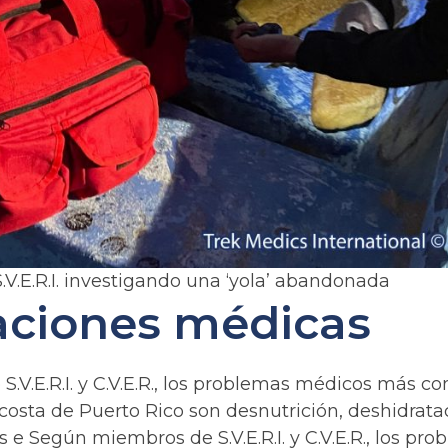
.V.E.R.I. investigando una ‘yola’ abandonada
ciones médicas
.V.E.R.I. y C.V.E.R., los problemas médicos más c
 costa de Puerto Rico son desnutrición, deshidrata
s e Según miembros de S.V.E.R.I. y C.V.E.R., los p