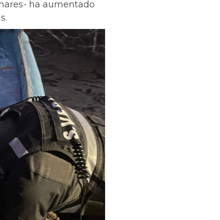
s mares- ha aumentado
s.