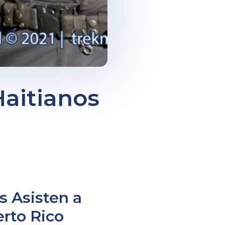
aitianos
s Asisten a
rto Rico