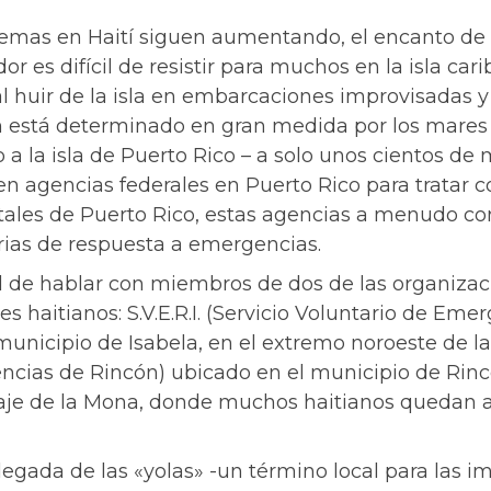
emas en Haití siguen aumentando, el encanto de 
 es difícil de resistir para muchos en la isla carib
al huir de la isla en embarcaciones improvisadas y
 está determinado en gran medida por los mares y
a la isla de Puerto Rico – a solo unos cientos de m
ten agencias federales en Puerto Rico para tratar c
ntales de Puerto Rico, estas agencias a menudo co
rias de respuesta a emergencias.
 de hablar con miembros de dos de las organizac
es haitianos: S.V.E.R.I. (Servicio Voluntario de Em
municipio de Isabela, en el extremo noroeste de la i
ncias de Rincón) ubicado en el municipio de Rinc
saje de la Mona, donde muchos haitianos quedan 
llegada de las «yolas» -un término local para las 