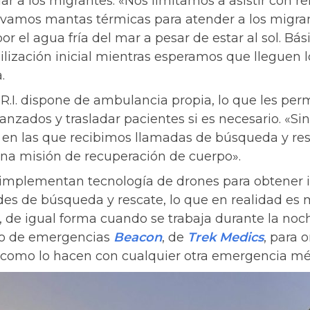
ar a los migrantes. «Nos limitamos a asistir con r
llevamos mantas térmicas para atender a los migra
r el agua fría del mar a pesar de estar al sol. Bá
lización inicial mientras esperamos que lleguen 
.
R.I. dispone de ambulancia propia, lo que les perm
nzados y trasladar pacientes si es necesario. «Si
 en las que recibimos llamadas de búsqueda y res
una misión de recuperación de cuerpo».
implementan tecnología de drones para obtener i
des de búsqueda y rescate, lo que en realidad es 
, de igual forma cuando se trabaja durante la noch
ho de emergencias
Beacon
, de
Trek Medics
, para 
 como lo hacen con cualquier otra emergencia médi