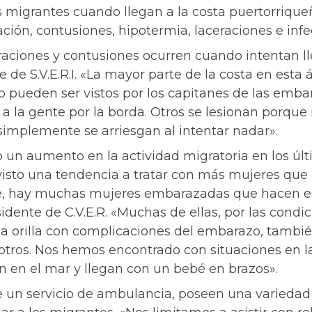
 migrantes cuando llegan a la costa puertorrique
ación, contusiones, hipotermia, laceraciones e infe
raciones y contusiones ocurren cuando intentan lleg
e de S.V.E.R.I. «La mayor parte de la costa en esta
no pueden ser vistos por los capitanes de las emba
 la gente por la borda. Otros se lesionan porque 
y simplemente se arriesgan al intentar nadar».
n aumento en la actividad migratoria en los últ
sto una tendencia a tratar con más mujeres que 
, hay muchas mujeres embarazadas que hacen esos
idente de C.V.E.R. «Muchas de ellas, por las condi
a orilla con complicaciones del embarazo, también
 otros. Nos hemos encontrado con situaciones en 
n en el mar y llegan con un bebé en brazos».
e un servicio de ambulancia, poseen una variedad