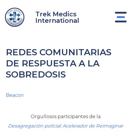
Ir
al
Trek Medics
contenido
International
REDES COMUNITARIAS
DE RESPUESTA A LA
SOBREDOSIS
nar
Beacon
nar
Orgullosos participantes de la
nar
Desagregación policial: Acelerador de Reimaginar