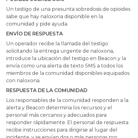
intervinientes de manera que se
En algunas comunidades, los testigos de
prehospitalario de la sobredosis de opiáceos
puedan enviar dos o más a un mismo
Un testigo de una presunta sobredosis de opioides
sobredosis de opioides son reacios a llamar al
en Copenhague: ¿Es seguro dar el alta en el
incidente
sabe que hay naloxona disponible en la
9-1-1 por miedo a las repercusiones legales o
lugar de los hechos?
Reanimación
.
Ofrecer incentivos – Recompensar a
comunidad y pide ayuda.
a su propia seguridad. Saber que los
2011;82(11):1414-8. [
2]
Wampler DA, Molina
los socorristas y voluntarios por su
respondedores de la comunidad con
ENVÍO DE RESPUESTA
DK, McManus J, Laws P, Manifold CA. No hay
participación, manteniéndolos activos
experiencia «vivida» y «aprendida» con el
Un operador recibe la llamada del testigo
muertes asociadas a la negativa del paciente
y evangelizando los puntos fuertes
trastorno por consumo de sustancias
solicitando la entrega urgente de naloxona,
a ser transportado tras una sobredosis de
del programa
también estarían respondiendo podría
introduce la ubicación del testigo en Beacon y la
opioides revertida con naloxona.
Prehosp
ayudar a mitigar esos temores.
envía como una alerta de texto SMS a todos los
Emerg Care
. 2011;15(3):320-4.
miembros de la comunidad disponibles equipados
con naloxona.
RESPUESTA DE LA COMUNIDAD
Los responsables de la comunidad responden a la
alerta y Beacon determina los recursos y el
personal más cercanos y adecuados para
responder rápidamente. El personal de respuesta
recibe instrucciones para dirigirse al lugar del
incidente, y se envían dos o más personas por