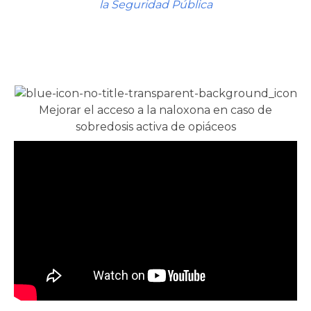
la Seguridad Pública
Mejorar el acceso a la naloxona en caso de
sobredosis activa de opiáceos
rnar
ú
rnar
ú
rnar
ú