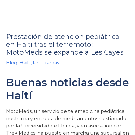
Prestación de atención pediátrica
en Haití tras el terremoto:
MotoMeds se expande a Les Cayes
rnar
Blog
,
Haití
,
Programas
ú
rnar
Buenas noticias desde
ú
rnar
Haití
ú
MotoMeds, un servicio de telemedicina pediátrica
nocturna y entrega de medicamentos gestionado
por la Universidad de Florida, y en asociación con
Trek Medics, ha puesto en marcha una sucursal en