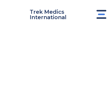
Ir
al
Trek Medics
contenido
International
nar
nar
nar