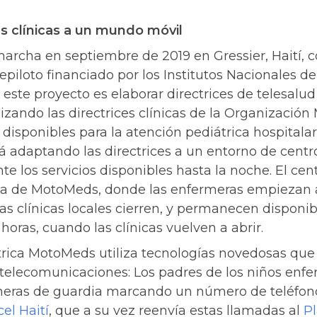
s clínicas a un mundo móvil
rcha en septiembre de 2019 en Gressier, Haití, 
epiloto financiado por los Institutos Nacionales de
 este proyecto es elaborar directrices de telesalud
lizando las directrices clínicas de la Organizació
disponibles para la atención pediátrica hospitalar
 adaptando las directrices a un entorno de centr
 los servicios disponibles hasta la noche. El cen
na de MotoMeds, donde las enfermeras empiezan a 
as clínicas locales cierren, y permanecen disponib
horas, cuando las clínicas vuelven a abrir.
trica MotoMeds utiliza tecnologías novedosas que
e telecomunicaciones: Los padres de los niños en
meras de guardia marcando un número de teléfono 
cel Haití
, que a su vez reenvía estas llamadas al
Pl