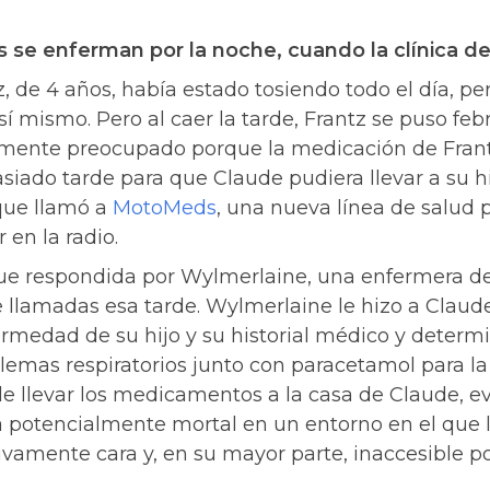
s se enferman por la noche, cuando la clínica de
z, de 4 años, había estado tosiendo todo el día, pe
í mismo. Pero al caer la tarde, Frantz se puso febril
mente preocupado porque la medicación de Frant
do tarde para que Claude pudiera llevar a su hij
 que llamó a
MotoMeds
, una nueva línea de salud 
 en la radio.
fue respondida por Wylmerlaine, una enfermera 
 llamadas esa tarde. Wylmerlaine le hizo a Claud
ermedad de su hijo y su historial médico y determ
lemas respiratorios junto con paracetamol para la
 llevar los medicamentos a la casa de Claude, ev
a potencialmente mortal en un entorno en el que 
vamente cara y, en su mayor parte, inaccesible po