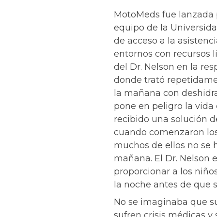
MotoMeds fue lanzada po
equipo de la Universidad
de acceso a la asistenc
entornos con recursos l
del Dr. Nelson en la res
donde trató repetidamen
la mañana con deshidra
pone en peligro la vida 
recibido una solución d
cuando comenzaron los 
muchos de ellos no se 
mañana. El Dr. Nelson
proporcionar a los niño
la noche antes de que 
No se imaginaba que su
sufren crisis médicas y 