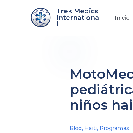
Ir
Trek Medics
al
Internationa
Inicio
contenido
l
MotoMeds
pediátric
niños hai
Blog
,
Haití
,
Programas