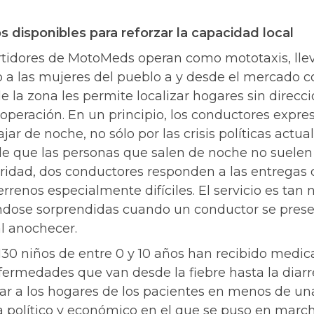
s disponibles para reforzar la capacidad local
artidores de MotoMeds operan como mototaxis, llev
 a las mujeres del pueblo a y desde el mercado c
 la zona les permite localizar hogares sin direcció
a operación. En un principio, los conductores expr
ajar de noche, no sólo por las crisis políticas actua
de que las personas que salen de noche no suele
ridad, dos conductores responden a las entregas 
rrenos especialmente difíciles. El servicio es tan
ndose sorprendidas cuando un conductor se prese
l anochecer.
130 niños de entre 0 y 10 años han recibido medic
nfermedades que van desde la fiebre hasta la diarr
gar a los hogares de los pacientes en menos de un
ima político y económico en el que se puso en ma