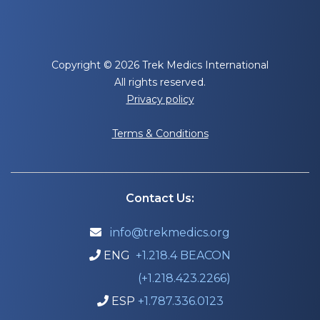
Copyright © 2026 Trek Medics International
All rights reserved.
Privacy policy
Terms & Conditions
Contact Us:
info@trekmedics.org

ENG
+1.218.4 BEACON

(+1.218.423.2266)
ESP
+1.787.336.0123
