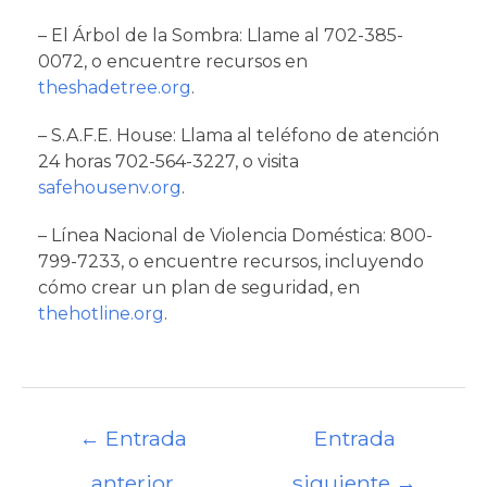
– El Árbol de la Sombra: Llame al 702-385-
0072, o encuentre recursos en
theshadetree.org
.
– S.A.F.E. House: Llama al teléfono de atención
24 horas 702-564-3227, o visita
safehousenv.org
.
– Línea Nacional de Violencia Doméstica: 800-
799-7233, o encuentre recursos, incluyendo
cómo crear un plan de seguridad, en
thehotline.org
.
Navegación
←
Entrada
Entrada
de
entradas
anterior
siguiente
→