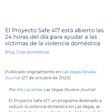
El Proyecto Safe 417 está abierto las
24 horas del día para ayudar a las
víctimas de la violencia doméstica
rnar
Blog
,
Crisis domésticas
ú
rnar
Publicado originalmente en
Las Vegas Review
ú
rnar
Journal
(27 de octubre de 2020)
ú
Por
Rio Lacanlale
Las Vegas Review-Journal
El Proyecto Safe 417, un programa destinado a
reducir la violencia doméstica en Las Vegas, se