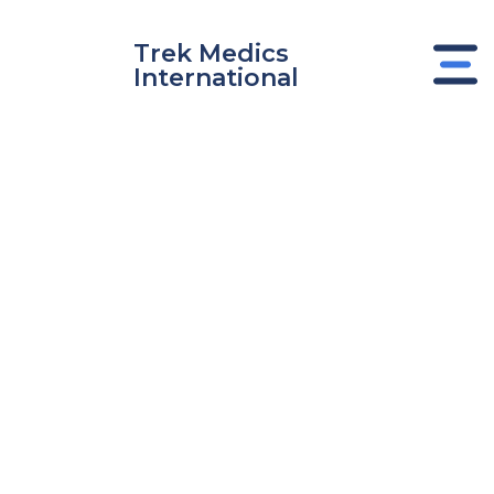
Ir
al
Trek Medics
contenido
International
nar
nar
nar