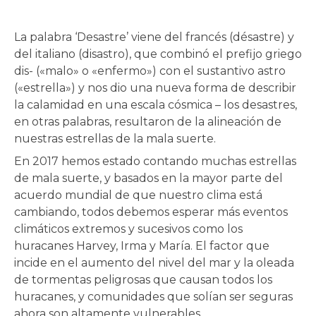
Foto cortesía de:
La palabra ‘Desastre’ viene del francés (désastre) y
del italiano (disastro), que combinó el prefijo griego
dis- («malo» o «enfermo») con el sustantivo astro
(«estrella») y nos dio una nueva forma de describir
la calamidad en una escala cósmica – los desastres,
en otras palabras, resultaron de la alineación de
rnar
nuestras estrellas de la mala suerte.
En 2017 hemos estado contando muchas estrellas
ú
rnar
de mala suerte, y basados en la mayor parte del
acuerdo mundial de que nuestro clima está
ú
rnar
cambiando, todos debemos esperar más eventos
climáticos extremos y sucesivos como los
ú
huracanes Harvey, Irma y María. El factor que
incide en el aumento del nivel del mar y la oleada
de tormentas peligrosas que causan todos los
huracanes, y comunidades que solían ser seguras
ahora son altamente vulnerables.