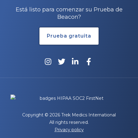
Está listo para comenzar su Prueba de
Beacon?
Prueba gratuita
rnar
ú
rnar
ú
rnar
ú
Copyright © 2026 Trek Medics International
All rights reserved.
Privacy policy