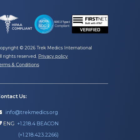
opyright © 2026 Trek Medics International
ll rights reserved.
Privacy policy
erms & Conditions
ontact Us:
info@trekmedics.org

ENG
+1.218.4 BEACON

(+1.218.423.2266)