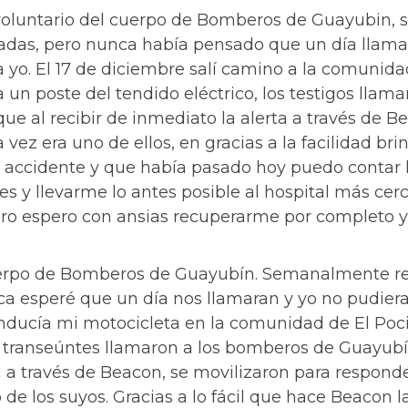
voluntario del cuerpo de Bomberos de Guayubin,
ntadas, pero nunca había pensado que un día llama
ía yo. El 17 de diciembre salí camino a la comunida
 un poste del tendido eléctrico, los testigos lla
 al recibir de inmediato la alerta a través de Be
vez era uno de ellos, en gracias a la facilidad b
el accidente y que había pasado hoy puedo contar
s y llevarme lo antes posible al hospital más cerc
ero espero con ansias recuperarme por completo y
Cuerpo de Bomberos de Guayubín. Semanalmente r
nca esperé que un día nos llamaran y yo no pudiera
onducía mi motocicleta en la comunidad de El Poci
Los transeúntes llamaron a los bomberos de Guayu
rta a través de Beacon, se movilizaron para respond
o de los suyos. Gracias a lo fácil que hace Beacon 