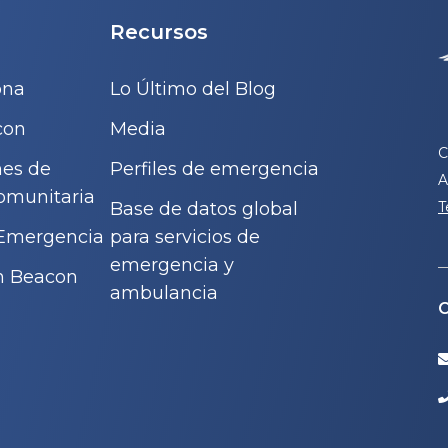
Recursos
ona
Lo Último del Blog
con
Media
C
nes de
Perfiles de emergencia
A
omunitaria
Base de datos global
T
 Emergencia
para servicios de
emergencia y
n Beacon
ambulancia
C