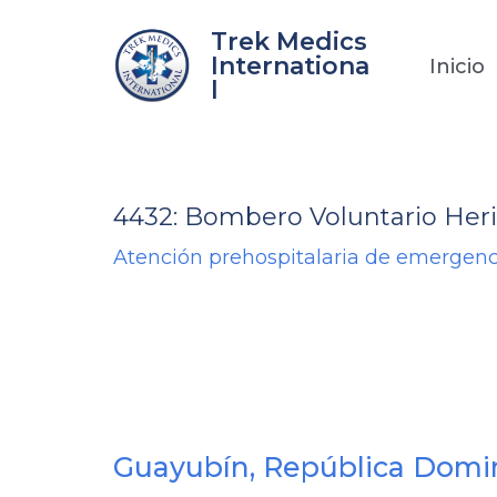
Ir
Trek Medics
al
Internationa
Inicio
contenido
l
4432: Bombero Voluntario Her
Atención prehospitalaria de emergenc
Guayubín, República Domi