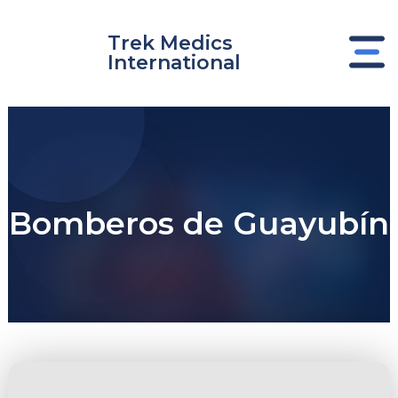
Ir
al
Trek Medics
contenido
International
Bomberos de Guayubín
nar
nar
nar