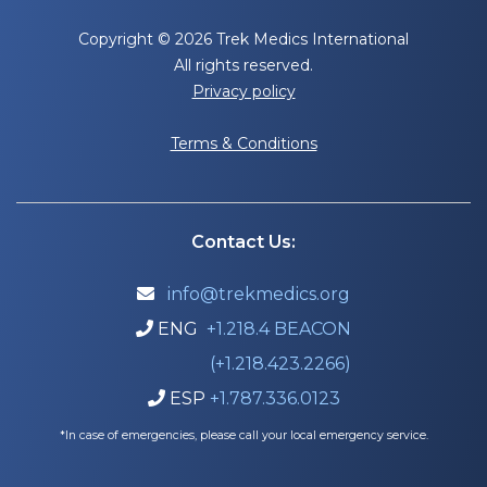
Copyright © 2026 Trek Medics International
All rights reserved.
Privacy policy
Terms & Conditions
Contact Us:
info@trekmedics.org

ENG
+1.218.4 BEACON

(+1.218.423.2266)
ESP
+1.787.336.0123

*In case of emergencies, please call your local emergency service.