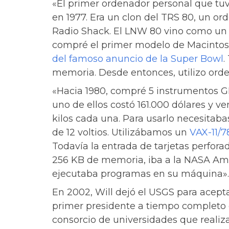
«El primer ordenador personal que tu
en 1977. Era un clon del TRS 80, un or
Radio Shack. El LNW 80 vino como un 
compré el primer modelo de Macintos
del famoso anuncio de la Super Bowl
.
memoria. Desde entonces, utilizo ord
«Hacia 1980, compré 5 instrumentos G
uno de ellos costó 161.000 dólares y ve
kilos cada una. Para usarlo necesitab
de 12 voltios. Utilizábamos un
VAX-11/7
Todavía la entrada de tarjetas perfora
256 KB de memoria, iba a la NASA Ame
ejecutaba programas en su máquina».
En 2002, Will dejó el USGS para acept
primer presidente a tiempo completo
consorcio de universidades que realiz