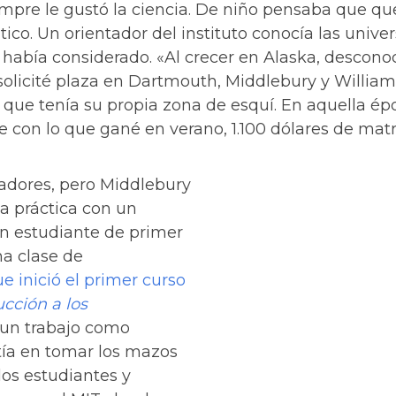
iempre le gustó la ciencia. De niño pensaba que q
tico. Un orientador del instituto conocía las univer
 había considerado. «Al crecer en Alaska, descono
 solicité plaza en Dartmouth, Middlebury y Willia
a que tenía su propia zona de esquí. En aquella ép
e con lo que gané en verano, 1.100 dólares de mat
nadores, pero Middlebury
ia práctica con un
un estudiante de primer
na clase de
ue inició el primer curso
ucción a los
 un trabajo como
stía en tomar los mazos
los estudiantes y