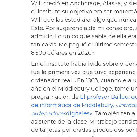
Will creció en Anchorage, Alaska, y s
el instituto su objetivo era ser matemá
Will que las estudiara, algo que nunca
Este. Por sugerencia de mi consejero,
admitió. Lo único que sabía de ella er
tan caras. Me pagué el último semestr
8.500 dólares en 2020».
En el instituto había leído sobre orde
fue la primera vez que tuvo experienc
ordenador real: «En 1963, cuando era 
año en el Middlebury College, tomé u
programación de
El profesor Ballou, q
de informática de Middlebury, «
Introd
ordenadores
digitales»
. También tenía
asistente de la clase. Mi trabajo consi
de tarjetas perforadas producidos por 