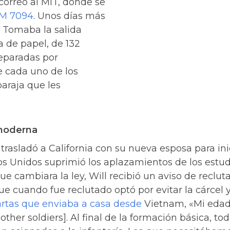
 correo al MIT, donde se
BM 7094
. Unos días más
. Tomaba la salida
a de papel, de 132
eparadas por
de cada uno de los
baraja que les
 moderna
e trasladó a California con su nueva esposa para i
s Unidos suprimió los aplazamientos de los estud
cambiara la ley, Will recibió un aviso de reclutam
que cuando fue reclutado optó por evitar la cárcel 
artas que enviaba a casa desde
Vietnam, «Mi edad
ther soldiers]. Al final de la formación básica, t