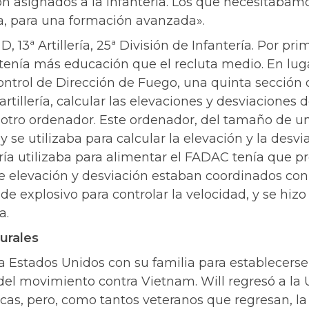
on asignados a la infantería. Los que necesitábam
oma, para una formación avanzada».
, 13ª Artillería, 25ª División de Infantería. Por pr
e tenía más educación que el recluta medio. En lu
ntrol de Dirección de Fuego, una quinta sección
rtillería, calcular las elevaciones y desviaciones d
 otro ordenador. Este ordenador, del tamaño de un
, y se utilizaba para calcular la elevación y la desv
lería utilizaba para alimentar el FADAC tenía que 
e elevación y desviación estaban coordinados con 
de explosivo para controlar la velocidad, y se hizo
a.
urales
ó a Estados Unidos con su familia para establecerse
el movimiento contra Vietnam. Will regresó a la U
s, pero, como tantos veteranos que regresan, la ad