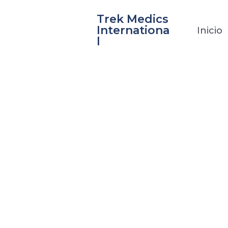
Ir
Trek Medics
al
Internationa
Inicio
contenido
l