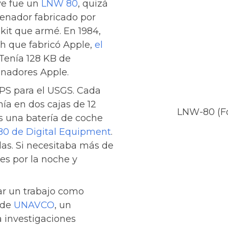
ve fue un
LNW 80
, quizá
denador fabricado por
kit que armé. En 1984,
h que fabricó Apple,
el
 Tenía 128 KB de
enadores Apple.
PS para el USGS. Cada
nía en dos cajas de 12
LNW-80 (F
as una batería de coche
80 de Digital Equipment
.
das. Si necesitaba más de
s por la noche y
ar un trabajo como
 de
UNAVCO
, un
a investigaciones