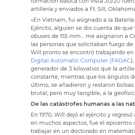
formación básica con vista 20/20 fuer
artillería y enviados a Ft. Sill, Oklah
«En Vietnam, fui asignado a la Batería D
Ejército, alguien se dio cuenta de qu
obuses de 155 mm… me asignaron a Co
las personas que solicitaban fuego de a
Will pronto se encontró trabajando en
Digital Automatic Computer (FADAC
)
generador de 3 kilovatios que la artil
constante, mientras que los ángulos d
último, se añadieron y restaron bolsas 
brutal, pero muy tangible, a la geofísic
De las catástrofes humanas a las nat
En 1970, Will dejó el ejército y regres
en muchos aspectos, fue el epicentro d
trabajar en un doctorado en matemática