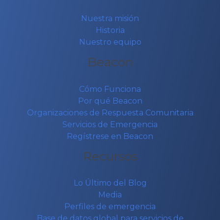
Nuestra misión
Historia
Nuestro equipo
Beacon
Cómo Funciona
Por qué Beacon
Organizaciones de Respuesta Comunitaria
Servicios de Emergencia
Regístrese en Beacon
Recursos
Lo Último del Blog
Media
Perfiles de emergencia
Base de datos global para servicios de