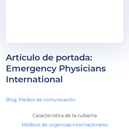
ú
rnar
ú
Artículo de portada:
Emergency Physicians
rnar
International
ú
rnar
Blog
,
Medios de comunicación
ú
rnar
Característica de la cubierta
ú
Médicos de urgencias internacionales