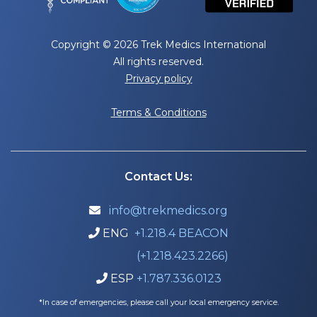
Copyright © 2026 Trek Medics International
All rights reserved.
Privacy policy
Terms & Conditions
Contact Us:
info@trekmedics.org

ENG
+1.218.4 BEACON

(+1.218.423.2266)
ESP
+1.787.336.0123

*In case of emergencies, please call your local emergency service.