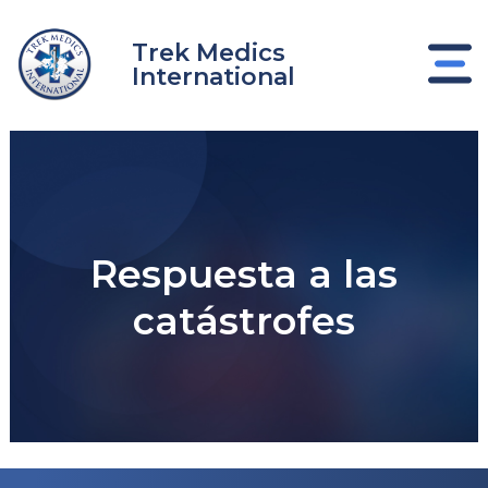
Ir
al
Trek Medics
contenido
International
Respuesta a las
catástrofes
nar
nar
nar