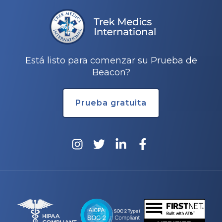
Está listo para comenzar su Prueba de
Beacon?
rnar
Prueba gratuita
ú
rnar
ú
rnar
ú