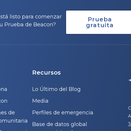
stá listo para comenzar
Prueba
u Prueba de Beacon?
gratuita
Recursos
ona
Lo Último del Blog
con
Media
C
nes de
Perfiles de emergencia
A
omunitaria
Base de datos global
T