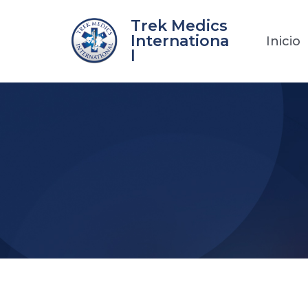
Ir
Trek Medics
al
Internationa
Inicio
contenido
l