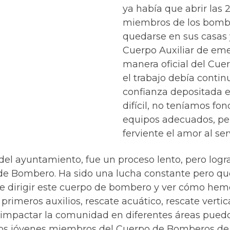
ya había que abrir las 
miembros de los bombe
quedarse en sus casas 
Cuerpo Auxiliar de em
manera oficial del Cu
el trabajo debía contin
confianza depositada e
difícil, no teníamos fo
equipos adecuados, p
ferviente el amor al se
s del ayuntamiento, fue un proceso lento, pero lo
 Bombero. Ha sido una lucha constante pero que h
s de dirigir este cuerpo de bombero y ver cómo he
rimeros auxilios, rescate acuático, rescate vertical
mpactar la comunidad en diferentes áreas puedo 
e los jóvenes miembros del Cuerpo de Bomberos de 