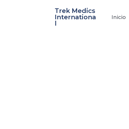
Ir
Trek Medics
al
Internationa
Inicio
contenido
l