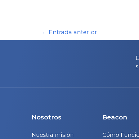
Navegación
←
Entrada anterior
de
entradas
E
s
Nosotros
Beacon
Nuestra misión
Cómo Funci