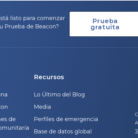
stá listo para comenzar
Prueba
u Prueba de Beacon?
gratuita
Recursos
ona
Lo Último del Blog
con
Media
C
nes de
Perfiles de emergencia
A
omunitaria
Base de datos global
T