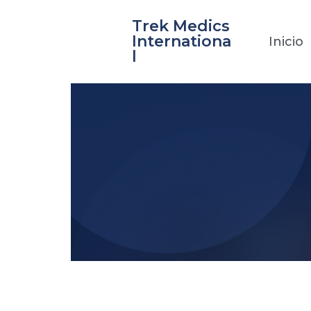
Ir
Trek Medics
al
Internationa
Inicio
contenido
l