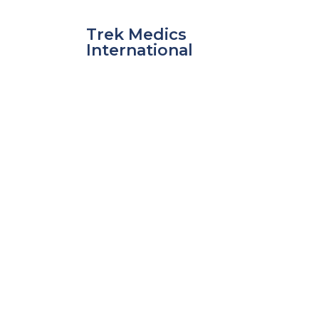
Ir
al
Trek Medics
contenido
International
nar
nar
nar