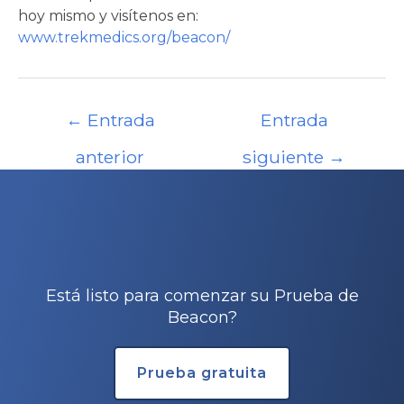
hoy mismo y visítenos en:
www.trekmedics.org/beacon/
Navegación
←
Entrada
Entrada
de
entradas
anterior
siguiente
→
Está listo para comenzar su Prueba de
Beacon?
Prueba gratuita