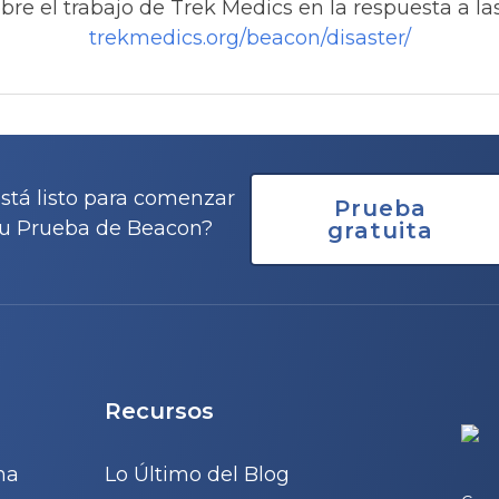
re el trabajo de Trek Medics en la respuesta a las 
trekmedics.org/beacon/disaster/
stá listo para comenzar
Prueba
u Prueba de Beacon?
gratuita
Recursos
na
Lo Último del Blog