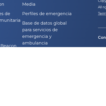
Copy
on
Media
All r
es de
Perfiles de emergencia
Term
munitaria
Base de datos global
para servicios de
emergencia y
Con
ambulancia
n Beacon

E

E

*In ca