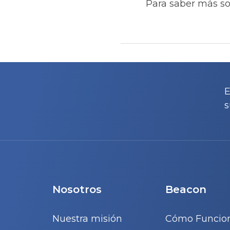
Para saber más sob
Navegación
de
E
entradas
s
Nosotros
Beacon
Nuestra misión
Cómo Funcio