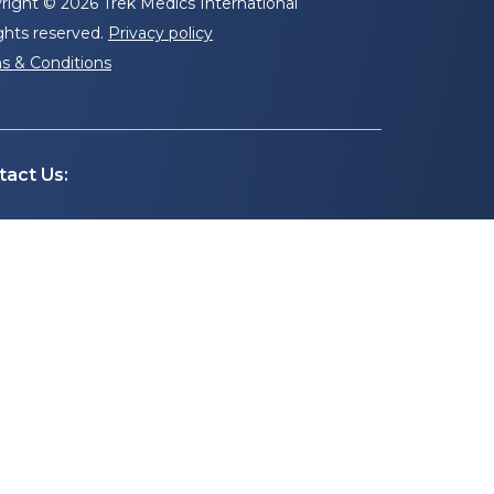
right © 2026 Trek Medics International
ights reserved.
Privacy policy
s & Conditions
tact Us:
info@trekmedics.org
NG
+1.218.4 BEACON
(+1.218.423.2266)
SP
+1.787.336.0123
se of emergencies, please call your local emergency service.