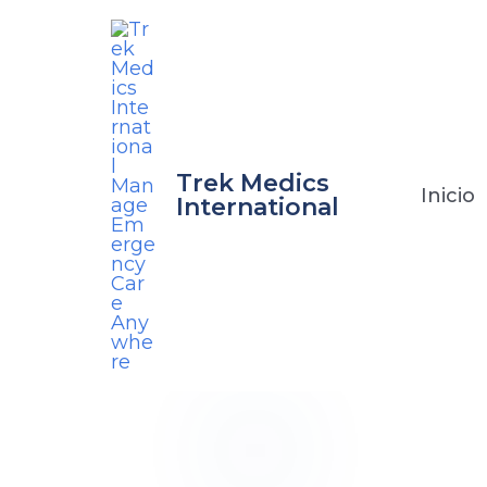
Ir
al
contenido
Trek Medics
Inicio
International