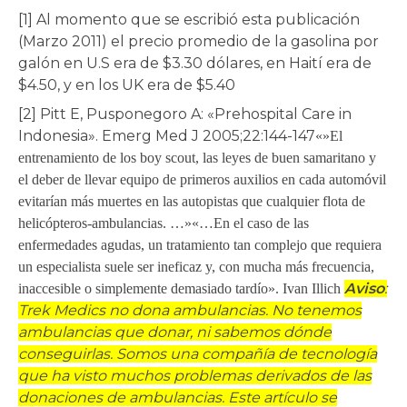
[1] Al momento que se escribió esta publicación
(Marzo 2011) el precio promedio de la gasolina por
galón en U.S era de $3.30 dólares, en Haití era de
$4.50, y en los UK era de $5.40
[2] Pitt E, Pusponegoro A: «Prehospital Care in
Indonesia». Emerg Med J 2005;22:144-147
«»El
entrenamiento de los boy scout, las leyes de buen samaritano y
el deber de llevar equipo de primeros auxilios en cada automóvil
evitarían más muertes en las autopistas que cualquier flota de
helicópteros-ambulancias. …»
«…En el caso de las
enfermedades agudas, un tratamiento tan complejo que requiera
un especialista suele ser ineficaz y, con mucha más frecuencia,
Aviso
:
inaccesible o simplemente demasiado tardío». Ivan Illich
Trek Medics no dona ambulancias. No tenemos
ambulancias que donar, ni sabemos dónde
conseguirlas. Somos una compañía de tecnología
que ha visto muchos problemas derivados de las
donaciones de ambulancias. Este artículo se