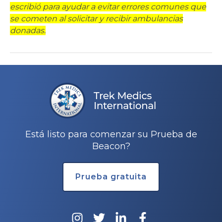
escribió para ayudar a evitar errores comunes que
se cometen al solicitar y recibir ambulancias
donadas.
Navegación
de
entradas
Está listo para comenzar su Prueba de
Beacon?
Prueba gratuita