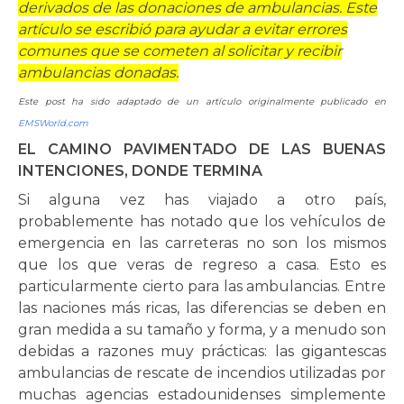
derivados de las donaciones de ambulancias. Este
artículo se escribió para ayudar a evitar errores
comunes que se cometen al solicitar y recibir
ambulancias donadas.
Este post ha sido adaptado de un artículo originalmente publicado en
EMSWorld.com
EL CAMINO PAVIMENTADO DE LAS BUENAS
INTENCIONES, DONDE TERMINA
rnar
Si alguna vez has viajado a otro país,
ú
rnar
probablemente has notado que los vehículos de
emergencia en las carreteras no son los mismos
que los que veras de regreso a casa. Esto es
ú
rnar
particularmente cierto para las ambulancias. Entre
las naciones más ricas, las diferencias se deben en
ú
gran medida a su tamaño y forma, y a menudo son
debidas a razones muy prácticas: las gigantescas
ambulancias de rescate de incendios utilizadas por
muchas agencias estadounidenses simplemente